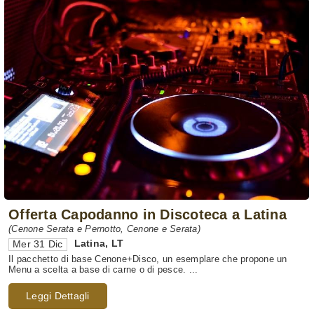
Offerta Capodanno in Discoteca a Latina
(Cenone Serata e Pernotto, Cenone e Serata)
Latina
,
LT
Mer 31 Dic
Il pacchetto di base Cenone+Disco, un esemplare che propone un
Menu a scelta a base di carne o di pesce. ...
Leggi Dettagli