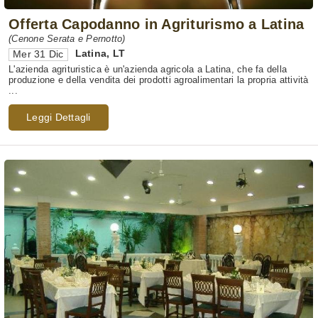
Offerta Capodanno in Agriturismo a Latina
(Cenone Serata e Pernotto)
Latina
,
LT
Mer 31 Dic
L'azienda agrituristica è un'azienda agricola a Latina, che fa della
produzione e della vendita dei prodotti agroalimentari la propria attività
...
Leggi Dettagli