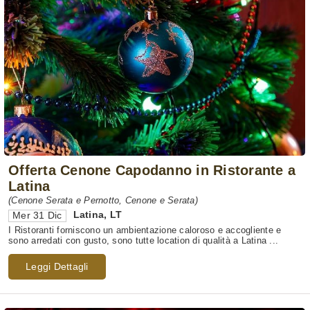
Offerta Cenone Capodanno in Ristorante a
Latina
(Cenone Serata e Pernotto, Cenone e Serata)
Latina
,
LT
Mer 31 Dic
I Ristoranti forniscono un ambientazione caloroso e accogliente e
sono arredati con gusto, sono tutte location di qualità a Latina ...
Leggi Dettagli