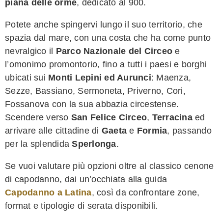
piana delle orme
, dedicato al 900.
Potete anche spingervi lungo il suo territorio, che
spazia dal mare, con una costa che ha come punto
nevralgico il
Parco Nazionale del Circeo
e
l’omonimo promontorio, fino a tutti i paesi e borghi
ubicati sui
Monti Lepini ed Aurunci
: Maenza,
Sezze, Bassiano, Sermoneta, Priverno, Cori,
Fossanova con la sua abbazia circestense.
Scendere verso
San Felice Circeo
,
Terracina
ed
arrivare alle cittadine di
Gaeta
e
Formia
, passando
per la splendida
Sperlonga
.
Se vuoi valutare più opzioni oltre al classico cenone
di capodanno, dai un’occhiata alla guida
Capodanno a Latina
, così da confrontare zone,
format e tipologie di serata disponibili.