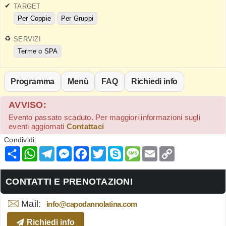
TARGET
Per Coppie
Per Gruppi
SERVIZI
Terme o SPA
Programma
Menù
FAQ
Richiedi info
AVVISO:
Evento passato scaduto. Per maggiori informazioni sugli
eventi aggiornati
Contattaci
Condividi:
Condividi
WhatsApp
Telegram
Messenger
Facebook
Twitter
Skype
Message
Email
Copy
Link
CONTATTI E PRENOTAZIONI
Mail:
info@capodannolatina.com
Richiedi info