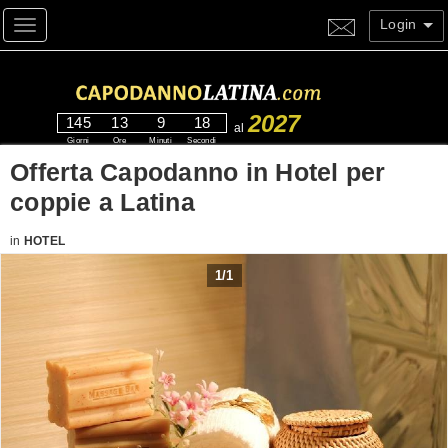
Login
Toggle navigation
2027
145
13
9
17
al
Giorni
Ore
Minuti
Secondi
Offerta Capodanno in Hotel per
coppie a Latina
in
HOTEL
1
/
1