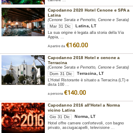
Capodanno 2020 Hotel Cenone e SPA a
Latina
(Cenone Serata e Pernotto, Cenone e Serata)
Latina
,
LT
Mar 31 Dic
La sua origine è legata alla storia della Via
Appia, ...
€160.00
A partire da
Capodanno 2018 Hotel e cenone a
Terracina
(Cenone Serata e Pernotto, Cenone e Serata)
Terracina
,
LT
Dom 31 Dic
L’Hotel Ristorante è situato a Terracina (LT) e
dista 100 ...
€140.00
a persona
Capodanno 2016 all'Hotel a Norma
vicino Latina
Norma
,
LT
Gio 31 Dic
Hotel offre camere confortevoli, con bagno
privato, asciugacapelli, televisione ...