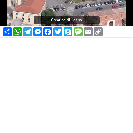
Comune di Latina
Condividi
WhatsApp
Telegram
Messenger
Facebook
Twitter
Skype
Message
Email
Copy
Link