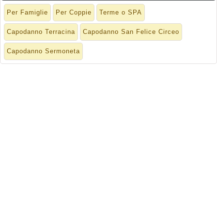
Per Famiglie
Per Coppie
Terme o SPA
Capodanno Terracina
Capodanno San Felice Circeo
Capodanno Sermoneta