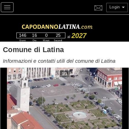
Login
Toggle navigation
2027
146
16
0
23
al
Giorni
Ore
Minuti
Secondi
Comune di Latina
Informazioni e contatti utili del comune di Latina
1
/
1